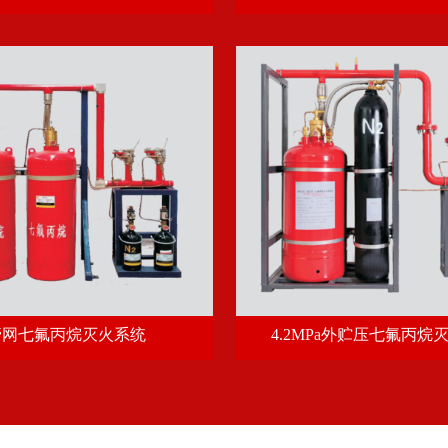
管网七氟丙烷灭火系统
4.2MPa外贮压七氟丙烷