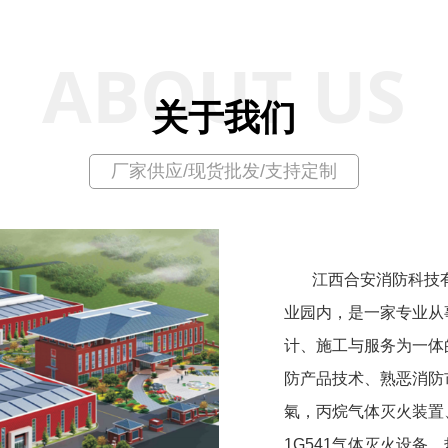
ABOUT US
关于我们
厂家供应/现货批发/支持定制
江西合安消防科技有
业园内，是一家专业从
计、施工与服务为一体
防产品技术、熟恶消防
氣，丙烷气体灭火装置
1G541气体灭火设