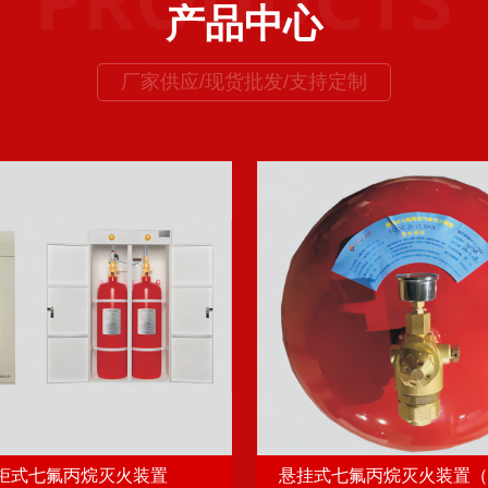
产品中心
厂家供应/现货批发/支持定制
柜式七氟丙烷灭火装置
悬挂式七氟丙烷灭火装置（