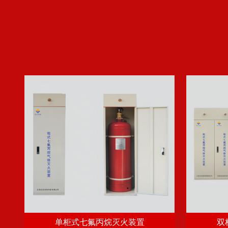
单柜式七氟丙烷灭火装置
双