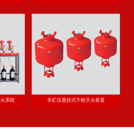
灭火系统
非贮压悬挂式干粉灭火装置