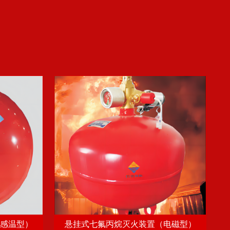
感温型）
悬挂式七氟丙烷灭火装置（电磁型）